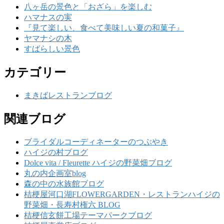
八ヶ岳の景色と「おざら」を楽しむ
ハマナスの実
『見て楽しい、食べて美味しい夏の和菓子』
ヤマナシの木
すばらしい景色
カテゴリー
まきばレストランブログ
関連ブログ
ブライダルコーディネーターのつぶやき
ハイジの村ブログ
Dolce vita / Fleurette ハイジの野菜畑ブログ
丸の内企画室blog
森の中の水族館ブログ
桔梗屋河口湖FLOWERGARDEN・レストランハイジの
野菜畑・長寿村権六 BLOG
桔梗信玄餅工場テーマパークブログ