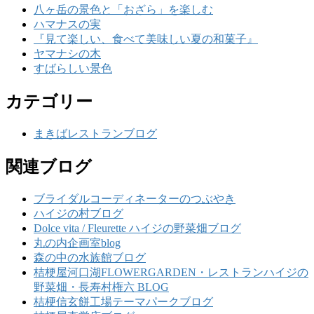
八ヶ岳の景色と「おざら」を楽しむ
ハマナスの実
『見て楽しい、食べて美味しい夏の和菓子』
ヤマナシの木
すばらしい景色
カテゴリー
まきばレストランブログ
関連ブログ
ブライダルコーディネーターのつぶやき
ハイジの村ブログ
Dolce vita / Fleurette ハイジの野菜畑ブログ
丸の内企画室blog
森の中の水族館ブログ
桔梗屋河口湖FLOWERGARDEN・レストランハイジの
野菜畑・長寿村権六 BLOG
桔梗信玄餅工場テーマパークブログ