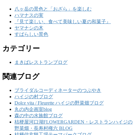
八ヶ岳の景色と「おざら」を楽しむ
ハマナスの実
『見て楽しい、食べて美味しい夏の和菓子』
ヤマナシの木
すばらしい景色
カテゴリー
まきばレストランブログ
関連ブログ
ブライダルコーディネーターのつぶやき
ハイジの村ブログ
Dolce vita / Fleurette ハイジの野菜畑ブログ
丸の内企画室blog
森の中の水族館ブログ
桔梗屋河口湖FLOWERGARDEN・レストランハイジの
野菜畑・長寿村権六 BLOG
桔梗信玄餅工場テーマパークブログ