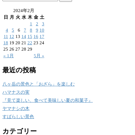
索:
2024年2月
日
月
火
水
木
金
土
1
2
3
4
5
6
7
8
9
10
11
12
13
14
15
16
17
18
19
20
21
22
23
24
25
26
27
28
29
« 1月
5月 »
最近の投稿
八ヶ岳の景色と「おざら」を楽しむ
ハマナスの実
『見て楽しい、食べて美味しい夏の和菓子』
ヤマナシの木
すばらしい景色
カテゴリー