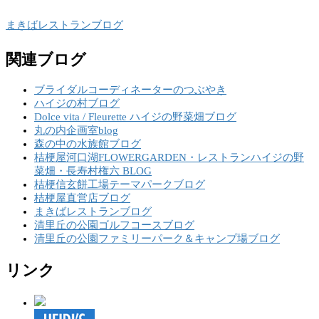
まきばレストランブログ
関連ブログ
ブライダルコーディネーターのつぶやき
ハイジの村ブログ
Dolce vita / Fleurette ハイジの野菜畑ブログ
丸の内企画室blog
森の中の水族館ブログ
桔梗屋河口湖FLOWERGARDEN・レストランハイジの野
菜畑・長寿村権六 BLOG
桔梗信玄餅工場テーマパークブログ
桔梗屋直営店ブログ
まきばレストランブログ
清里丘の公園ゴルフコースブログ
清里丘の公園ファミリーパーク＆キャンプ場ブログ
リンク