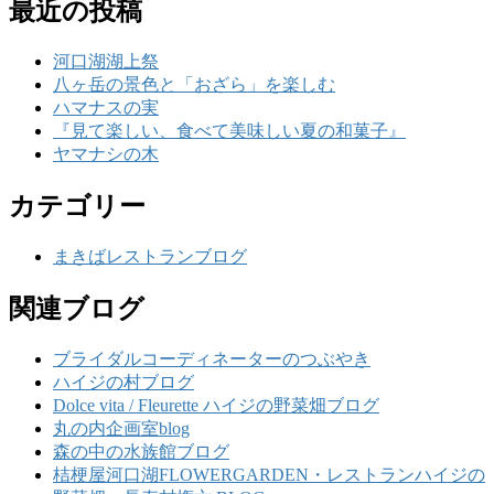
最近の投稿
河口湖湖上祭
八ヶ岳の景色と「おざら」を楽しむ
ハマナスの実
『見て楽しい、食べて美味しい夏の和菓子』
ヤマナシの木
カテゴリー
まきばレストランブログ
関連ブログ
ブライダルコーディネーターのつぶやき
ハイジの村ブログ
Dolce vita / Fleurette ハイジの野菜畑ブログ
丸の内企画室blog
森の中の水族館ブログ
桔梗屋河口湖FLOWERGARDEN・レストランハイジの