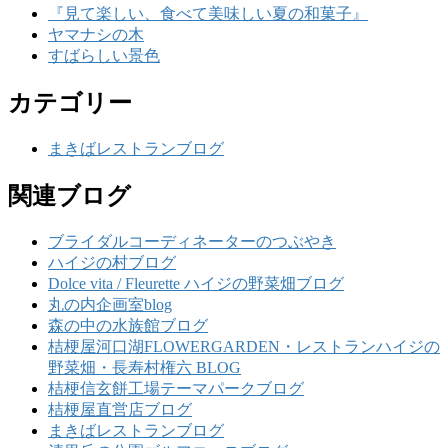
『見て楽しい、食べて美味しい夏の和菓子』
ヤマナシの木
すばらしい景色
カテゴリー
まきばレストランブログ
関連ブログ
ブライダルコーディネーターのつぶやき
ハイジの村ブログ
Dolce vita / Fleurette ハイジの野菜畑ブログ
丸の内企画室blog
森の中の水族館ブログ
桔梗屋河口湖FLOWERGARDEN・レストランハイジの
野菜畑・長寿村権六 BLOG
桔梗信玄餅工場テーマパークブログ
桔梗屋直営店ブログ
まきばレストランブログ