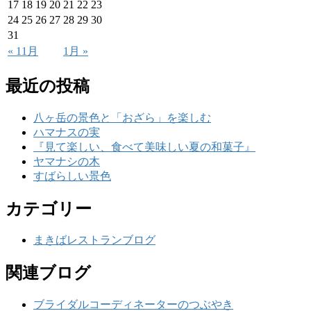
17
18
19
20
21
22
23
24
25
26
27
28
29
30
31
« 11月
1月 »
最近の投稿
八ヶ岳の景色と「おざら」を楽しむ
ハマナスの実
『見て楽しい、食べて美味しい夏の和菓子』
ヤマナシの木
すばらしい景色
カテゴリー
まきばレストランブログ
関連ブログ
ブライダルコーディネーターのつぶやき