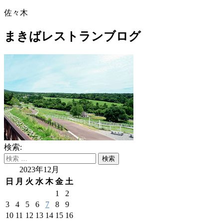
佐々木
まきばレストランブログ
検索:
2023年12月
日
月
火
水
木
金
土
1
2
3
4
5
6
7
8
9
10
11
12
13
14
15
16